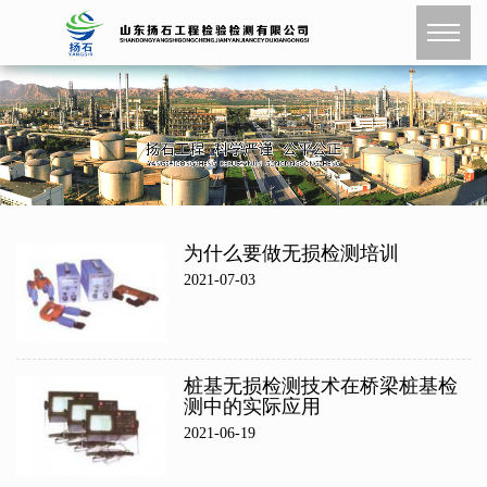
为什么要做无损检测培训
2021-07-03
桩基无损检测技术在桥梁桩基检
测中的实际应用
2021-06-19